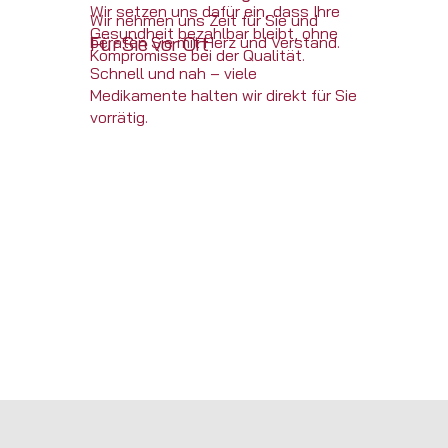
Wir setzen uns dafür ein, dass Ihre
Wir nehmen uns Zeit für Sie und
Gesundheit bezahlbar bleibt, ohne
Für Sie vor Ort
beraten Sie mit Herz und Verstand.
Kompromisse bei der Qualität.
Schnell und nah – viele
Medikamente halten wir direkt für Sie
vorrätig.