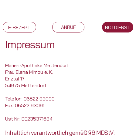
ANRUF
NOTDIENST
E-REZEPT
Impressum
Marien-Apotheke Mettendorf
Frau Elena Mimou e. K.
Enztal 17
54675 Mettendorf
Telefon: 06522 93090
Fax: 06522 93091
Ust Nr.: DE235371684
Inhaltlich verantwortlich gemäß §6 MDStV: